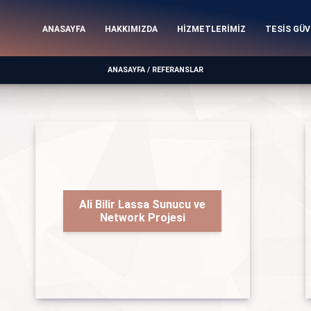
ANASAYFA
HAKKIMIZDA
HİZMETLERİMİZ
TESİS GÜV
ANASAYFA / REFERANSLAR
Ali Bilir Lassa Sunucu ve
Network Projesi