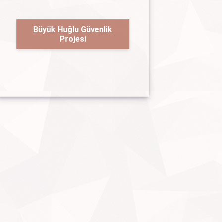
Büyük Huğlu Güvenlik
Projesi