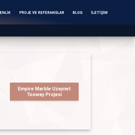
ENLİK
PROJE VE REFERANSLAR
BLOG
İLETİŞİM
Empire Marble Uzaynet
Tooway Projesi