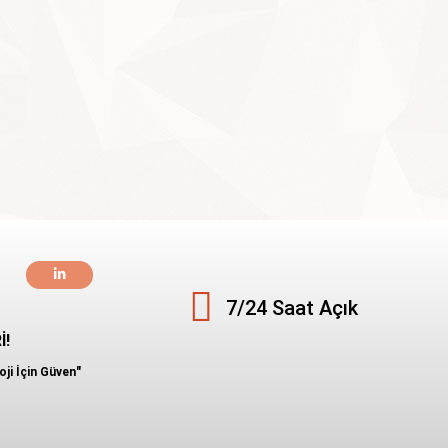
7/24 Saat Açık
İ!
oji İçin Güven"