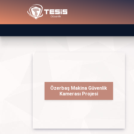
Özerbaş Makina Güvenlik
Kamerası Projesi