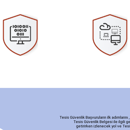
Yazılım Hizmetleri
Network Hizmetler
ılım hizmetlerimiz, müşterimizin
İşletmelerin ve kişilerin network (
lışma prensiplerini geliştirmek..
sorunlarını gidermek ve..
Tesis Güvenlik Başvuruların ilk adımların
Tesis Güvenlik Belgesi ile ilgili 
getirirken izlenecek yol ve Tesi