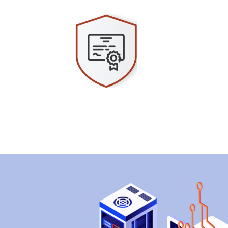
Danışmanlık ve Belgelendirme Hizmetleri
Tesis Güvenlik Başvuruların ilk adımlarını ,
Tesis Güvenlik Belgesi..
Yaz
ça