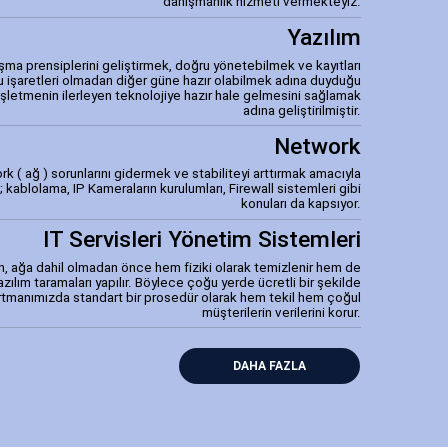
danışmanlık hizmeti vermekteyiz.
Yazılım
şma prensiplerini geliştirmek, doğru yönetebilmek ve kayıtları
 işaretleri olmadan diğer güne hazır olabilmek adına duyduğu
 işletmenin ilerleyen teknolojiye hazır hale gelmesini sağlamak
adına geliştirilmiştir.
Network
ork ( ağ ) sorunlarını gidermek ve stabiliteyi arttırmak amacıyla
blolama, IP Kameraların kurulumları, Firewall sistemleri gibi
konuları da kapsıyor.
IT Servisleri Yönetim Sistemleri
n, ağa dahil olmadan önce hem fiziki olarak temizlenir hem de
ı yazılım taramaları yapılır. Böylece çoğu yerde ücretli bir şekilde
artmanımızda standart bir prosedür olarak hem tekil hem çoğul
müşterilerin verilerini korur.
DAHA FAZLA