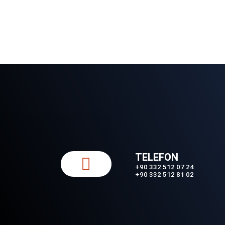
Verdiğimiz tüm hizmetler için uzaktan yardım taleplerinizi yanıtlı
bağlantı yazılımı ile bilgisayarınıza bağlanıp sorunun
TELEFON
+90 332 512 07 24
+90 332 512 81 02