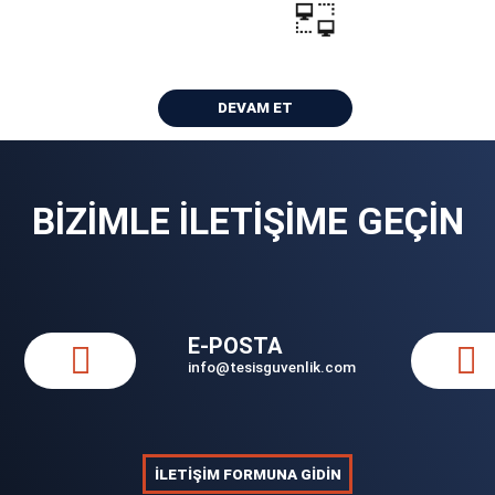
yoruz. Aldığınız hizmet ile alakalı uzak
uzu çözmenizde size yardımcı oluyoruz..
DEVAM ET
BİZİMLE İLETİŞİME GEÇİN
E-POSTA
info@tesisguvenlik.com
İLETİŞİM FORMUNA GİDİN